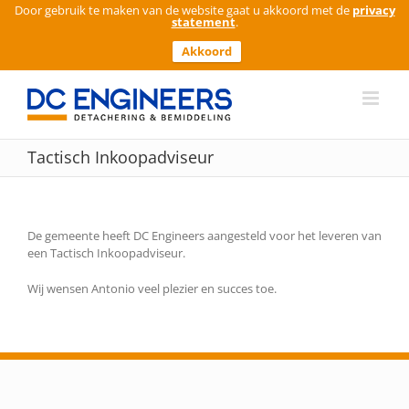
Door gebruik te maken van de website gaat u akkoord met de
privacy
statement
.
Akkoord
Ga
naar
inhoud
Tactisch Inkoopadviseur
De gemeente heeft DC Engineers aangesteld voor het leveren van
een Tactisch Inkoopadviseur.
Wij wensen Antonio veel plezier en succes toe.